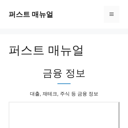
컨
텐
퍼스트 매뉴얼
메
츠
로
뉴
건
너
퍼스트 매뉴얼
뛰
기
금융 정보
대출, 재테크, 주식 등 금융 정보