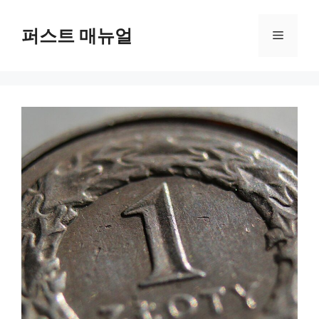
컨
텐
퍼스트 매뉴얼
메
츠
로
뉴
건
너
뛰
기